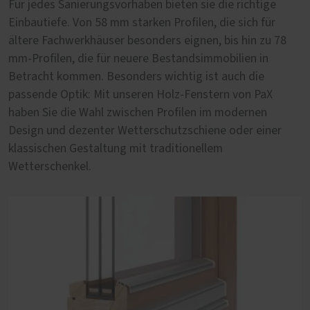
Für jedes Sanierungsvorhaben bieten sie die richtige
Standard. Unsere Holz-Fenster von PaX sind eine ideale
Altbau oder Baudenkmal von besonderer Bedeutung.
Einbautiefe. Von 58 mm starken Profilen, die sich für
Ergänzung. Sie entstehen aus einem nachwachsendem
Wer im Altbau wohnt, möchte genauso sicher,
ältere Fachwerkhäuser besonders eignen, bis hin zu 78
Rohstoff, der C02 speichert und tragen mit einer 3-fach
energieeffizient und komfortabel leben wie im Neubau.
mm-Profilen, die für neuere Bestandsimmobilien in
Wärmeschutzverglasung deutlich zum Energiesparen bei.
Unsere altbau- und denkmalgerechten Holz-Fenster von
Betracht kommen. Besonders wichtig ist auch die
Beim Thema nachhaltige Holzarten empfehlen wir
PaX Classic vereinen beides: historische Erscheinung für
passende Optik: Mit unseren Holz-Fenstern von PaX
Eucalyptus globulus. Es stammt aus nachverfolgbarem,
nahezu jeden Baustil und zeitgemäßen Wohnkomfort.
haben Sie die Wahl zwischen Profilen im modernen
FSC-zertifiziertem Anbau im Norden Spaniens.
Mehr erfahren
Design und dezenter Wetterschutzschiene oder einer
klassischen Gestaltung mit traditionellem
Wetterschenkel.