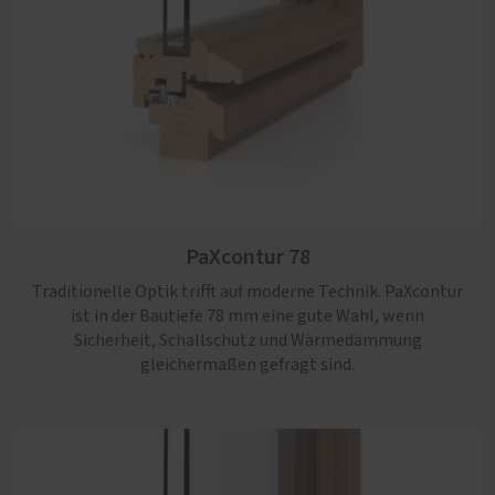
PaXpremium 92
PaXretro 68
Ein Profil mit dezenter Regenschutzschiene für
Das Profil überzeugt mit besonders schlanken
anspruchsvolle Bauvorhaben. Mit bis zu 92 mm Bautiefe
Ansichtsbreiten und eignet sich ideal zur authentischen
PaXcontur 78
erfüllt es höchste energetische und sicherheitsrelevante
Nachbildung historischer Fenster.
Anforderungen.
Traditionelle Optik trifft auf moderne Technik. PaXcontur
ist in der Bautiefe 78 mm eine gute Wahl, wenn
Sicherheit, Schallschutz und Wärmedämmung
gleichermaßen gefragt sind.