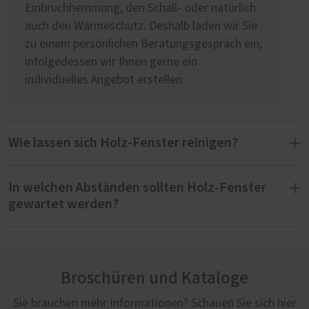
Einbruchhemmung, den Schall- oder natürlich
auch den Wärmeschutz. Deshalb laden wir Sie
zu einem persönlichen Beratungsgespräch ein,
infolgedessen wir Ihnen gerne ein
individuelles Angebot erstellen.
Wie lassen sich Holz-Fenster reinigen?
In welchen Abständen sollten Holz-Fenster
Zur Reinigung Ihrer Holz-Fenster verwenden
gewartet werden?
Sie ein pH-neutrales, möglichst mildes
Reinigungsmittel. Achten Sie darauf, dass das
Reinigungsmittel und das Tuch nicht scheuert
Wir empfehlen, die Fenster einmal im Jahr zu
oder kratzt. Beste Ergebnisse erzielen Sie mit
warten. Dazu gehört die Kontrolle der Holz-
dem Werterhaltungs- oder Pflege-Set von
Broschüren und Kataloge
Oberfläche - innen wie außen - auf
PaX, das wir Ihnen, sofern Sie es nicht schon
Beschädigungen sowie die Wartung der
Sie brauchen mehr Informationen? Schauen Sie sich hier