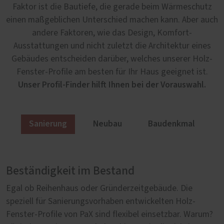
Faktor ist die Bautiefe, die gerade beim Wärmeschutz
einen maßgeblichen Unterschied machen kann. Aber auch
andere Faktoren, wie das Design, Komfort-
Ausstattungen und nicht zuletzt die Architektur eines
Gebäudes entscheiden darüber, welches unserer Holz-
Fenster-Profile am besten für Ihr Haus geeignet ist.
Unser Profil-Finder hilft Ihnen bei der Vorauswahl.
Sanierung
Neubau
Baudenkmal
Beständigkeit im Bestand
Nachhaltig im Neubau
Authentisch im Altbau
Egal ob Reihenhaus oder Gründerzeitgebäude. Die
Nachhaltigkeit spielt beim Bau neuer Häuser eine
Mit authentischen Fenstern erstrahlen altehrwürdige
speziell für Sanierungsvorhaben entwickelten Holz-
wichtige Rolle. Erneuerbare Energien, effiziente
Fassaden wieder im Glanz vergangener Tage. Doch nicht
Fenster-Profile von PaX sind flexibel einsetzbar. Warum?
Heiztechnik und moderne Dämmstoffe gehören zum
nur ein originalgetreues Aussehen ist im Fachwerk,