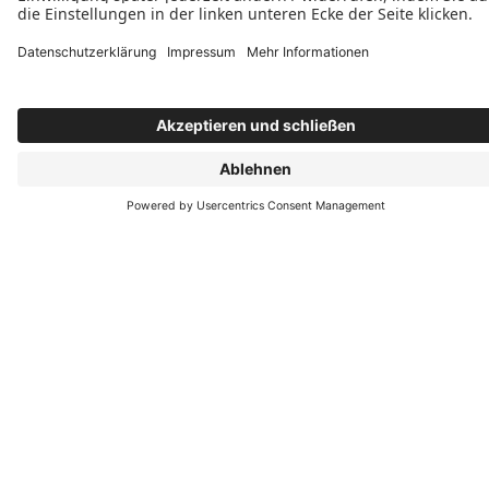
Peter Kossert P. K. Bauservice
Parkstr.2
99867 Gotha
+49 (3621) 409961
+49 173 909 1068
E-Mail schreiben
Öffnungszeiten
Montag: 07:00–17:00 Uhr
Dienstag: 07:00–17:00 Uhr
Mittwoch: 07:00–17:00 Uhr