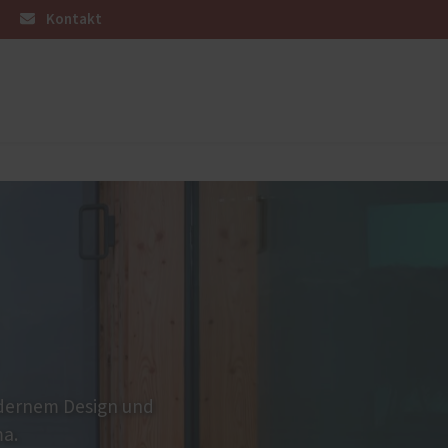
Kontakt
üren
Sonnen- und Insektenschutz
Raffstoren von ROMA
Rollladen von ROMA
Textilscreens von ROMA
en
Insektenschutz von PaX
odernem Design und
ma.