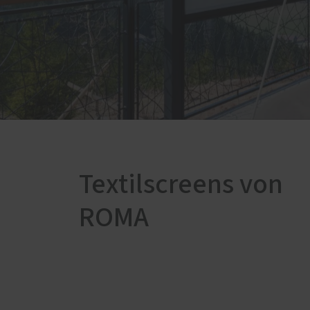
Innenausbau
Zimmer
Decken
Balko
Fußböden
Däche
Innentüren
Fachw
Kompl
Textilscreens von
ROMA