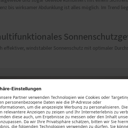
ezialgewebe und sogar Gewebe kombiniert mit einem Sichtfenst
renz bis wirksamer Abdunklung ist alles möglich. Im Trend li
multifunktionales Sonnenschutzg
 effektiver, windstabiler Sonnenschutz mit optimaler Durch