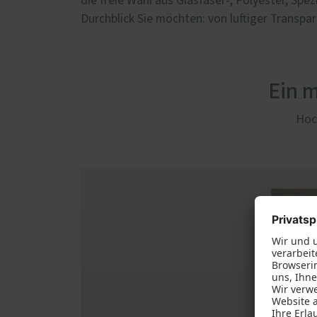
die freie Wahl aus Glasfaser-, Polyester, Sp
Durchblick Sie möchten: von luftiger Transpa
Ein 
Hoch