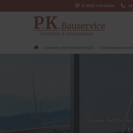
E-Mail schreiben
Je
Textilscreens vo
Sonnen- und Insektenschutz
PaX-Fenster
PaX-Ha
Kunststoff
Alumi
Kunststoff-Aluminium
Holz 
K-LINE Aluminium
Kunst
Holz
Altba
Holz-Aluminium
Aktio
Altbau und Denkmal
Haust
Fenster-Aktion für den
Unsere Textilscre
Rundumschutz
ga