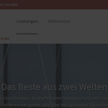
tzt anrufen
Leistungen
Referenzen
n ROMA
ustüren
PaX Balkon- & Terrassent
nium
Balkontüren
und Holz-Aluminium
Hebe-Schiebe-Türen
stoff
Parallel-Schiebe-Kipp-Tür
u und Denkmal
Falt-Schiebe-Türen
nen
Das Beste aus zwei Welten
ür planen
ens kombinieren hocheffektiven Sonnenschutz mit m
rantieren das ganze Jahr über ein optimales Raumkli