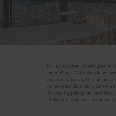
erarbeiten
Service
ne
Schallschutz-Simulator
r
Förderung für Fenster un
Haustüren
erk
ettsanierungen
Zu viel des Guten ist nicht gesund -
übermäßige UV-Strahlung kann auch
anrichten. Unsere witterungsbestän
Sonnenstand bis zu 98 % der UV-St
Gleichzeitig gelangt viel natürliches
intelligenter Sonnenschutz von heut