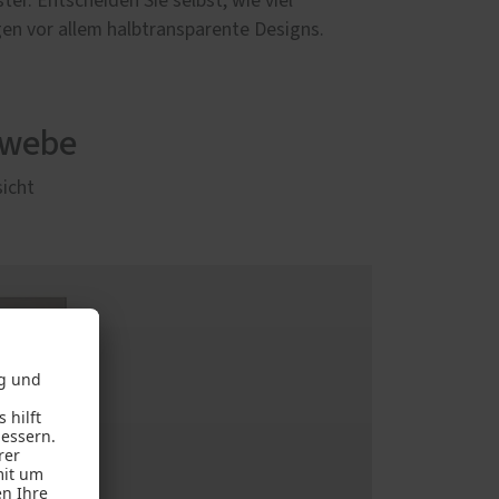
er. Entscheiden Sie selbst, wie viel
egen vor allem halbtransparente Designs.
ewebe
sicht