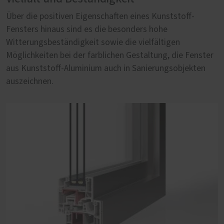
Über die positiven Eigenschaften eines Kunststoff-
Gestalterische Freiheiten bei Architekten und Bauherren
Fensters hinaus sind es die besonders hohe
sind im Neubau in Einklang zu bringen mit technischen
Witterungsbeständigkeit sowie die vielfältigen
Qualitätseigenschaften, die nur ein Kunststoff-Aluminium
Möglichkeiten bei der farblichen Gestaltung, die Fenster
Fenster bieten kann. Kontrastreiche Farben,
aus Kunststoff-Aluminium auch in Sanierungsobjekten
flächenbündige Optik sowie erhöhte Anforderungen an
auszeichnen.
Wärmedämmung und Einbruchschutz sind
Kernargumente unserer stabilen Kunststoff-Aluminium-
Fenster von PaX.