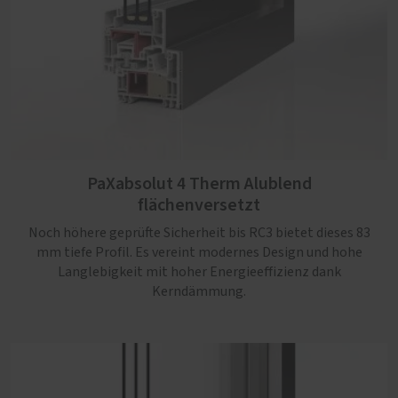
PaXabsolut 4 Therm Alublend
flächenversetzt
Noch höhere geprüfte Sicherheit bis RC3 bietet dieses 83
PaXabsolut 4 Alublend Therm flächenbündig
mm tiefe Profil. Es vereint modernes Design und hohe
Langlebigkeit mit hoher Energieeffizienz dank
Ein robustes Profil mit optimaler Dämmung dank
Kerndämmung.
Schaumkerneinlage, Sicherheit bis RC3, Schallschutz
serienmäßig und einem kantigen und flächenbündigem
Design, das jedem Neubau gut steht.