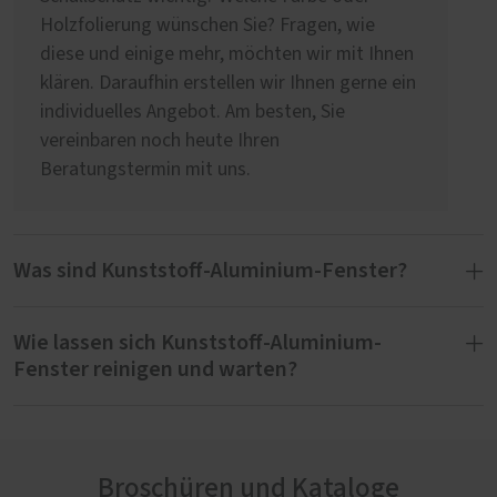
Holzfolierung wünschen Sie? Fragen, wie
diese und einige mehr, möchten wir mit Ihnen
klären. Daraufhin erstellen wir Ihnen gerne ein
individuelles Angebot. Am besten, Sie
vereinbaren noch heute Ihren
Beratungstermin mit uns.
Was sind Kunststoff-Aluminium-Fenster?
Wie lassen sich Kunststoff-Aluminium-
Kunststoff-Aluminium-Fenster bestehen aus
Fenster reinigen und warten?
einem Kunststoff-Rahmen und einer auf der
Außenseite aufgesetzten Aluminiumschale.
Der Material-Mix verspricht eine besondere
Für das Säubern von Kunststoff-Aluminium-
Beständigkeit gegen Witterungseinflüsse wie
Fenstern empfehlen wir ein Mikrofasertuch
Regen, Wind oder UV-Strahlung. Ein weiterer
Broschüren und Kataloge
und ein mildes Reinigungsmittel. Intensives