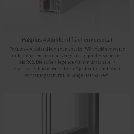
PaXplus 4 Alublend flächenversetzt
PaXplus 4 Alublend kann dank bester Wärmedämmwerte
förderfähig sein und überzeugt mit geprüfter Sicherheit
PaXplus 4 Alublend flächenbündig
bis RC2. Die außenliegende Aluminiumschale in
klassischer flächenversetzter Optik sorgt für hohen
PaXplus 4 Alublend überzeugt mit geprüfter Sicherheit bis
Witterungsschutz und lange Haltbarkeit.
RC2 und förderfähiger Wärmedämmung. Die
außenliegende Aluminiumschale in moderner
flächenbündiger Optik sorgt für hohen Witterungsschutz
und klare Linien in jedem Neubau.