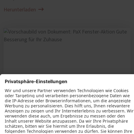
Herunterladen
Energiesparaktion für neue Fenster
Herunterladen