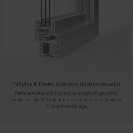
PaXplus 4 Therm Alublend flächenversetzt
PaXplus 4 Alublend Therm überzeugt mit geprüfter
PaXplus 4 Therm Alublend flächenbündig
Sicherheit bis RC2 und hoher Energieeffizienz dank der
Schaumkerneinlage.
PaXplus 4 Alublend Therm überzeugt mit geprüfter
Sicherheit bis RC2 und hoher Energieeffizienz dank der
innovativen Kerndämmung. Die außenliegende
Aluminiumschale in moderner flächenbündiger Optik