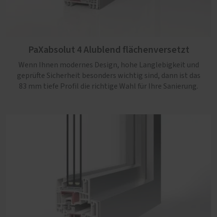
PaXabsolut 4 Alublend flächenversetzt
Wenn Ihnen modernes Design, hohe Langlebigkeit und
PaXabsolut 4 Alublend flächenbündig
geprüfte Sicherheit besonders wichtig sind, dann ist das
83 mm tiefe Profil die richtige Wahl für Ihre Sanierung.
Ein robustes Profil mit sehr guter Wärmedämmung,
Sicherheit bis RC3, Schallschutz serienmäßig und einem
kantigen und flächenbündigem Design, das jedem Neubau
gut steht.