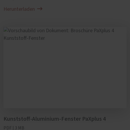
Aluminium-Fenster lieber einem Fachbetrieb
Herunterladen
anvertrauen? Sprechen Sie uns an. Wir
erstellen Ihnen gerne ein Angebot für eine
jährliche Fenster-Wartung.
Kunststoff-Aluminium-Fenster PaXplus 4
PDF | 3 MB